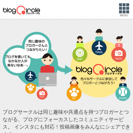
MENU
ブログサークルは同じ趣味や共通点を持つブロガーとつ
ながる、ブログにフォーカスしたコミュニティサービ
ス。 インスタにも対応！投稿画像をみんなにシェアでき