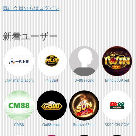
既に会員の方はログイン
新着ユーザー
yifanshangjiacom
ml88art
Uy88 racing
Iwinclub68 onl
CM88
Go88nlcom
Sunwin68 onl
BK99 CN COM