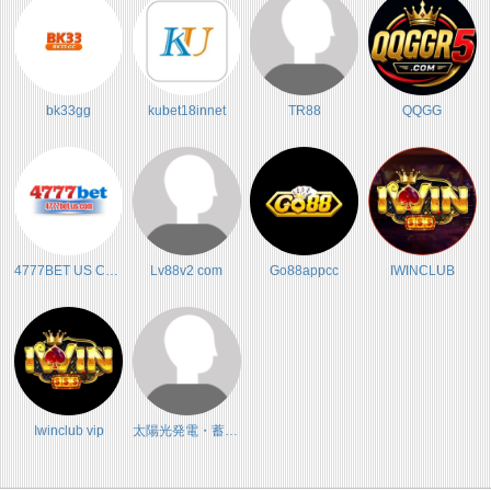
bk33gg
kubet18innet
TR88
QQGG
4777BET US COM
Lv88v2 com
Go88appcc
IWINCLUB
Iwinclub vip
太陽光発電・蓄電池ナビ