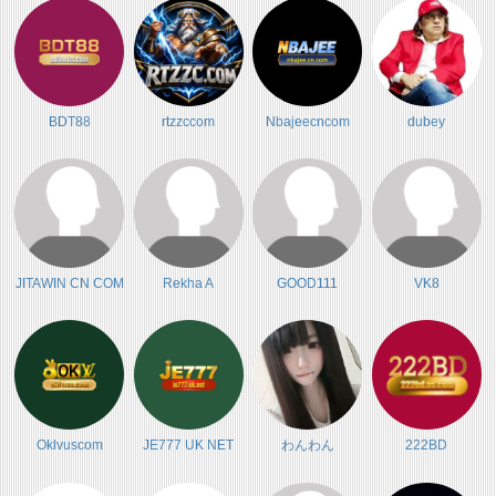
BDT88
rtzzccom
Nbajeecncom
dubey
JITAWIN CN COM
Rekha A
GOOD111
VK8
Oklvuscom
JE777 UK NET
わんわん
222BD