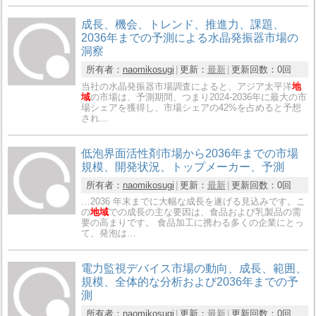
成長、機会、トレンド、推進力、課題、
2036年までの予測による水晶発振器市場の
洞察
所有者：
naomikosugi
更新：
最新
更新回数：
0回
当社の水晶発振器市場調査によると、アジア太平洋
地
域
の市場は、予測期間、つまり2024-2036年に最大の市
場シェアを獲得し、市場シェアの42%を占めると予想
され…
低泡界面活性剤市場から2036年までの市場
規模、開発状況、トップメーカー、予測
所有者：
naomikosugi
更新：
最新
更新回数：
0回
…2036 年末までに大幅な成長を遂げる見込みです。こ
の
地域
での成長の主な要因は、食品および乳製品の需
要の高まりです。 食品加工に携わる多くの企業にとっ
て、発泡は…
電力監視デバイス市場の動向、成長、範囲、
規模、全体的な分析および2036年までの予
測
所有者：
naomikosugi
更新：
最新
更新回数：
0回