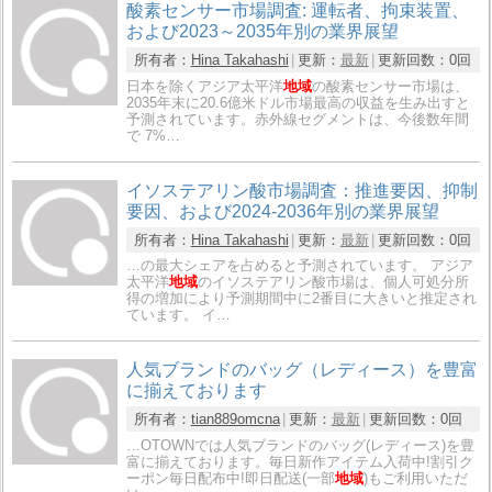
酸素センサー市場調査: 運転者、拘束装置、
および2023～2035年別の業界展望
所有者：
Hina Takahashi
更新：
最新
更新回数：
0回
日本を除くアジア太平洋
地域
の酸素センサー市場は、
2035年末に20.6億米ドル市場最高の収益を生み出すと
予測されています。赤外線セグメントは、今後数年間
で 7%…
イソステアリン酸市場調査：推進要因、抑制
要因、および2024-2036年別の業界展望
所有者：
Hina Takahashi
更新：
最新
更新回数：
0回
…の最大シェアを占めると予測されています。 アジア
太平洋
地域
のイソステアリン酸市場は、個人可処分所
得の増加により予測期間中に2番目に大きいと推定され
ています。 イ…
人気ブランドのバッグ（レディース）を豊富
に揃えております
所有者：
tian889omcna
更新：
最新
更新回数：
0回
…OTOWNでは人気ブランドのバッグ(レディース)を豊
富に揃えております。毎日新作アイテム入荷中!割引ク
ーポン毎日配布中!即日配送(一部
地域
)もご利用いただ