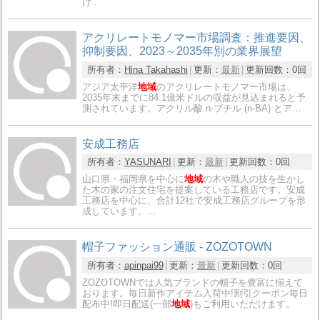
け .
アクリレートモノマー市場調査：推進要因、
抑制要因、2023～2035年別の業界展望
所有者：
Hina Takahashi
更新：
最新
更新回数：
0回
アジア太平洋
地域
のアクリレートモノマー市場は、
2035年末までに84.1億米ドルの収益が見込まれると予
測されています。アクリル酸 n-ブチル (n-BA) とア…
安成工務店
所有者：
YASUNARI
更新：
最新
更新回数：
0回
山口県・福岡県を中心に
地域
の木や職人の技を生かし
た木の家の注文住宅を提案している工務店です。安成
工務店を中心に、合計12社で安成工務店グループを形
成しています。…
帽子ファッション通販 - ZOZOTOWN
所有者：
apinpai99
更新：
最新
更新回数：
0回
ZOZOTOWNでは人気ブランドの帽子を豊富に揃えて
おります。毎日新作アイテム入荷中!割引クーポン毎日
配布中!即日配送(一部
地域
)もご利用いただけます。