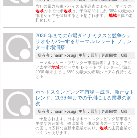
当社の電力監視デバイス市場調査によると、すべての
地域
の中で北米
地域
は、予測期間中に約 38% の最大の
市場シェアを保持すると予想されます。
地域
全体の老
朽化した…
2036 年までの市場ダイナミクスと競争シナ
リオをカバーするサーマル レシート プリン
ター市場洞察
所有者：
naomikosugi
更新：
最新
更新回数：
0回
…ーマルレシートプリンター市場調査によると、アジ
ア太平洋
地域
のサーマル レシート プリンター市場は、
2036 年末までに 38% の最大の市場シェアを保持する
と予…
ホットスタンピング箔市場 – 成長、新たなト
レンド、2036 年までの予測による業界の洞
察
所有者：
naomikosugi
更新：
最新
更新回数：
0回
…予想されます。日本はホットスタンピング箔市場の
主要な製造業者、輸出業者、供給業者の一つです。こ
の国には広範な自動車産業があり、
地域
の主要企業が
いくつかあります。