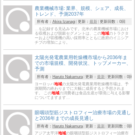
農業機械市場: 業界、規模、シェア、成長、
トレンド、予測2037年
所有者：
Akira Izanagi
更新：
最新
更新回数：
0回
…を記録する見込みです。北米の農業機械市場におけ
る収穫および脱穀セグメントは、この
地域
のトラクタ
ーおよび収穫機の高い採用率とともに政府のイニシア
チブの増加により。
太陽光発電農業用乾燥機市場から2036年ま
での市場規模、開発状況、トップメーカー、
予測
所有者：
Haruto Nakamura
更新：
最新
更新回数：
0回
ヨーロッパ
地域
の太陽光発電農業用乾燥機市場は、予
測期間の終わりまでに大幅に成長すると予想されま
す。 この
地域
の消費者は食品生産が環境に与える影響
についてますます…
眼咽頭型筋ジストロフィー治療市場の見通し
と2036年までの成長見通し
所有者：
Haruto Nakamura
更新：
最新
更新回数：
0回
アジア太平洋
地域
の眼咽頭型筋ジストロフィー治療市