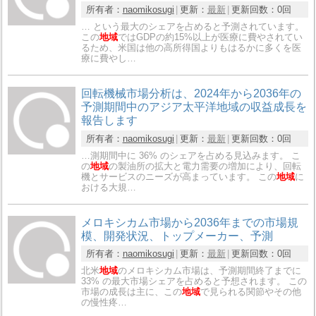
所有者：
naomikosugi
更新：
最新
更新回数：
0回
… という最大のシェアを占めると予測されています。
この
地域
ではGDPの約15%以上が医療に費やされてい
るため、米国は他の高所得国よりもはるかに多くを医
療に費やし…
回転機械市場分析は、2024年から2036年の
予測期間中のアジア太平洋地域の収益成長を
報告します
所有者：
naomikosugi
更新：
最新
更新回数：
0回
…測期間中に 36% のシェアを占める見込みます。 こ
の
地域
の製油所の拡大と電力需要の増加により、回転
機とサービスのニーズが高まっています。 この
地域
に
おける大規…
メロキシカム市場から2036年までの市場規
模、開発状況、トップメーカー、予測
所有者：
naomikosugi
更新：
最新
更新回数：
0回
北米
地域
のメロキシカム市場は、予測期間終了までに
33% の最大市場シェアを占めると予想されます。 この
市場の成長は主に、この
地域
で見られる関節やその他
の慢性疼…