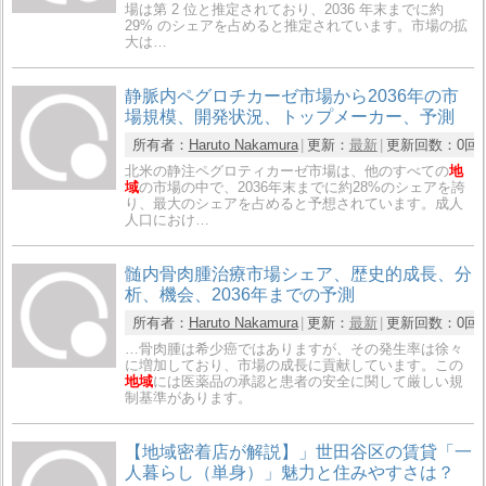
場は第 2 位と推定されており、2036 年末までに約
29% のシェアを占めると推定されています。市場の拡
大は…
静脈内ペグロチカーゼ市場から2036年の市
場規模、開発状況、トップメーカー、予測
所有者：
Haruto Nakamura
更新：
最新
更新回数：
0回
北米の静注ペグロティカーゼ市場は、他のすべての
地
域
の市場の中で、2036年末までに約28%のシェアを誇
り、最大のシェアを占めると予想されています。成人
人口におけ…
髄内骨肉腫治療市場シェア、歴史的成長、分
析、機会、2036年までの予測
所有者：
Haruto Nakamura
更新：
最新
更新回数：
0回
…骨肉腫は希少癌ではありますが、その発生率は徐々
に増加しており、市場の成長に貢献しています。この
地域
には医薬品の承認と患者の安全に関して厳しい規
制基準があります。
【地域密着店が解説】」世田谷区の賃貸「一
人暮らし（単身）」魅力と住みやすさは？