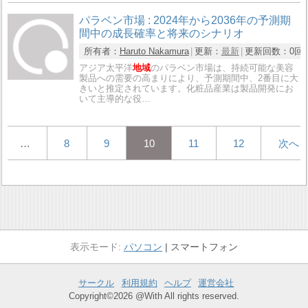
パラベン市場 : 2024年から2036年の予測期
間中の成長確率と将来のシナリオ
所有者：
Haruto Nakamura
更新：
最新
更新回数：
0回
アジア太平洋
地域
のパラベン市場は、持続可能な美容
製品への需要の高まりにより、予測期間中、2番目に大
きいと推定されています。化粧品産業は製品開発にお
いて主導的な役…
…
8
9
10
11
12
次へ
パソコン
スマートフォン
サークル
利用規約
ヘルプ
運営会社
Copyright©2026 @With All rights reserved.