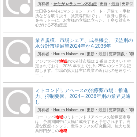
所有者：
せたがやラクーン不動産
更新：
最新
更新回
世田谷を中心にマンション・アパート・戸建て・事務
所などを取り扱う、賃貸専門店です。『親身な接客』
をモットーに、お客様の立場に立った、丁寧な対応を
心がける不動産屋…
業界規模、市場シェア、成長機会、収益別の
水分計市場展望2024年から2036年
所有者：
Haruto Nakamura
更新：
最新
更新回数：
0回
アジア太平洋
地域
の水分計市場は 2 番目に大きいと推
定されており、2036 年末までに約 25% のシェアを記
録します。市場の拡大は主に農業の近代化の急速なペ
ー…
ミトコンドリアベースの治療薬市場：推進
力、抑制要因、2024～2036年別の業界見通
し
所有者：
Haruto Nakamura
更新：
最新
更新回数：
0回
ヨーロッパ
地域
のミトコンドリアベースの治療薬市場
は、予測期間中に大幅に成長すると予想されます。高
度な医療インフラ、世界クラスの研究機関、強力な製
薬部門がこの
地域
…