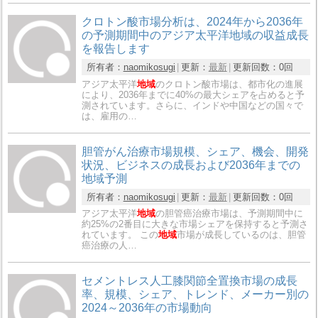
クロトン酸市場分析は、2024年から2036年
の予測期間中のアジア太平洋地域の収益成長
を報告します
所有者：
naomikosugi
更新：
最新
更新回数：
0回
アジア太平洋
地域
のクロトン酸市場は、都市化の進展
により、2036年までに40%の最大シェアを占めると予
測されています。さらに、インドや中国などの国々で
は、雇用の…
胆管がん治療市場規模、シェア、機会、開発
状況、ビジネスの成長および2036年までの
地域予測
所有者：
naomikosugi
更新：
最新
更新回数：
0回
アジア太平洋
地域
の胆管癌治療市場は、予測期間中に
約25%の2番目に大きな市場シェアを保持すると予測さ
れています。 この
地域
市場が成長しているのは、胆管
癌治療の人…
セメントレス人工膝関節全置換市場の成長
率、規模、シェア、トレンド、メーカー別の
2024～2036年の市場動向