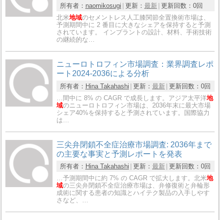
所有者：
naomikosugi
更新：
最新
更新回数：
0回
北米
地域
のセメントレス人工膝関節全置換術市場は、
予測期間中に 2 番目に大きなシェアを保持すると予測
されています。 インプラントの設計、材料、手術技術
の継続的な…
ニューロトロフィン市場調査：業界調査レポ
ート2024-2036による分析
所有者：
Hina Takahashi
更新：
最新
更新回数：
0回
…間中に 8% の CAGR で成長します。アジア太平洋
地
域
のニューロトロフィン市場は、2036年末に最大市場
シェア40%を保持すると予測されています。国際協力
は…
三尖弁閉鎖不全症治療市場調査: 2036年まで
の主要な事実と予測レポートを発表
所有者：
Hina Takahashi
更新：
最新
更新回数：
0回
…予測期間中に約 7% の CAGR で拡大します。北米
地
域
の三尖弁閉鎖不全症治療市場は、弁修復術と弁輪形
成術に関する患者の知識とハイテク製品の入手しやす
さなど、…