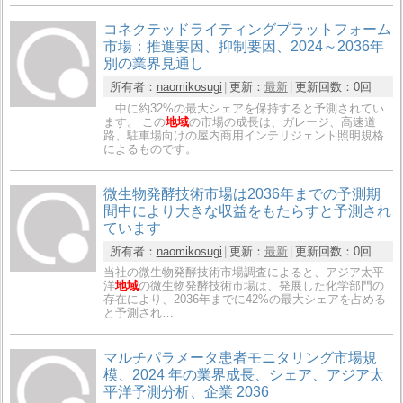
コネクテッドライティングプラットフォーム
市場：推進要因、抑制要因、2024～2036年
別の業界見通し
所有者：
naomikosugi
更新：
最新
更新回数：
0回
…中に約32%の最大シェアを保持すると予測されてい
ます。 この
地域
の市場の成長は、ガレージ、高速道
路、駐車場向けの屋内商用インテリジェント照明規格
によるものです。
微生物発酵技術市場は2036年までの予測期
間中により大きな収益をもたらすと予測され
ています
所有者：
naomikosugi
更新：
最新
更新回数：
0回
当社の微生物発酵技術市場調査によると、アジア太平
洋
地域
の微生物発酵技術市場は、発展した化学部門の
存在により、2036年までに42%の最大シェアを占める
と予測され…
マルチパラメータ患者モニタリング市場規
模、2024 年の業界成長、シェア、アジア太
平洋予測分析、企業 2036