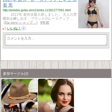
着 黒
http://ameblo.jp/da-zero1/entry-12281277591.html
2017年 新作水着入荷しました。 大人の雰
囲気を醸し出す、ブラックのレースアップ…
Da zero-ショップ…
9年前
いいね！
2
参加サークル
(2)
【公式】ファッション・