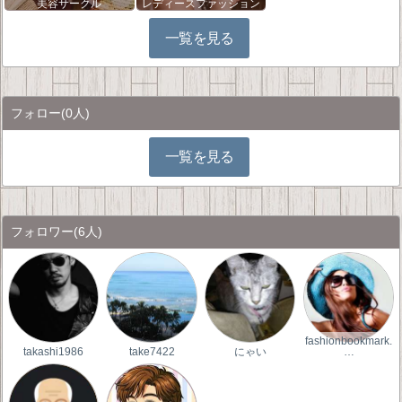
美容サークル
レディースファッション
一覧を見る
フォロー
(0人)
一覧を見る
フォロワー
(6人)
fashionbookmark.
takashi1986
take7422
にゃい
…