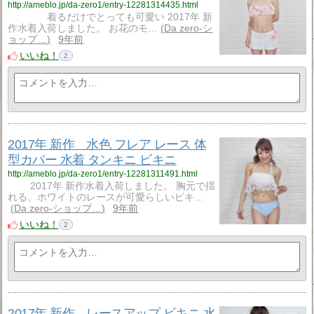
http://ameblo.jp/da-zero1/entry-12281314435.html
着るだけでとっても可愛い 2017年 新
作水着入荷しました。 お花のモ…
Da zero-シ
ョップ…
9年前
いいね！
2
2017年 新作 水色 フレア レース 体
型カバー 水着 タンキニ ビキニ
http://ameblo.jp/da-zero1/entry-12281311491.html
2017年 新作水着入荷しました。 胸元で揺
れる、ホワイトのレースが可愛らしいビキ…
Da zero-ショップ…
9年前
いいね！
2
2017年 新作 レースアップ ビキニ 水