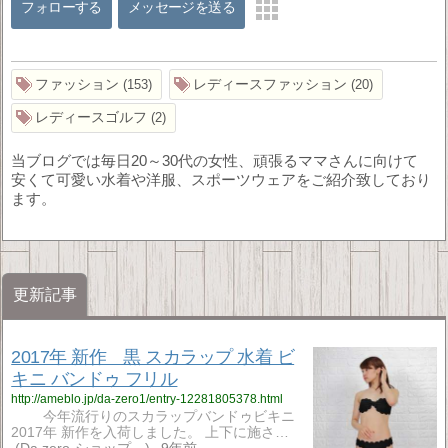
フォローする
メッセージを送る
ファッション
レディースファッション
153
20
レディースゴルフ
2
当ブログでは毎日20～30代の女性、頑張るママさんに向けて
安くて可愛い水着や洋服、スポーツウェアをご紹介致しており
ます。
更新記事
2017年 新作 黒 スカラップ 水着 ビ
キニ バンドゥ フリル
http://ameblo.jp/da-zero1/entry-12281805378.html
今年流行りのスカラップバンドゥビキニ
2017年 新作を入荷しました。 上下に施さ…