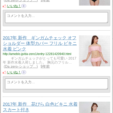
Da zero-ショップ…
9年前
いいね！
8
2017年 新作 ギンガムチェック オフ
ショルダー 体型カバー フリル ビキニ
水着 ピンク
http://ameblo.jp/da-zero1/entry-12281420940.html
ギンガムチェックがとっても可愛い 2017
年 新作水着入荷しました。 胸元のフリル…
Da zero-ショップ…
9年前
いいね！
3
2017年 新作 花びら 白色ビキニ 水着
スカート付き