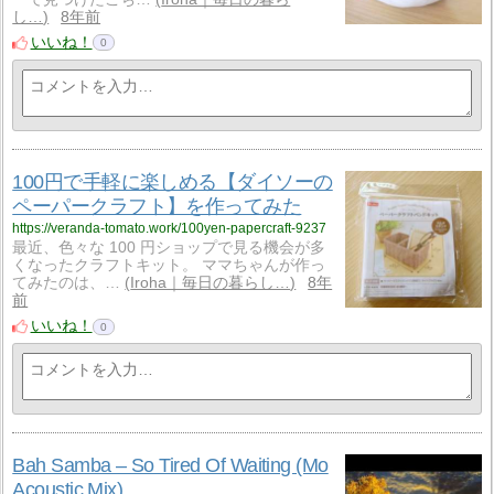
し…
8年前
いいね！
0
100円で手軽に楽しめる【ダイソーの
ペーパークラフト】を作ってみた
https://veranda-tomato.work/100yen-papercraft-9237
最近、色々な 100 円ショップで見る機会が多
くなったクラフトキット。 ママちゃんが作っ
てみたのは、…
Iroha｜毎日の暮らし…
8年
前
いいね！
0
Bah Samba – So Tired Of Waiting (Mo
Acoustic Mix)