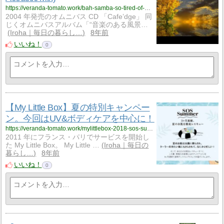
https://veranda-tomato.work/bah-samba-so-tired-of-waiting-mo-acoustic-mix-9193
2004 年発売のオムニバス CD 「Cafe’dge」 同
じくオムニバスアルバム「“音楽のある風景…
Iroha｜毎日の暮らし…
8年前
いいね！
0
【My Little Box】夏の特別キャンペー
ン。今回はUV&ボディケアを中心に！
https://veranda-tomato.work/mylittlebox-2018-sos-summer-9154
2011 年にフランス・パリでサービスを開始し
た My Little Box。 My Little …
Iroha｜毎日の
暮らし…
8年前
いいね！
0