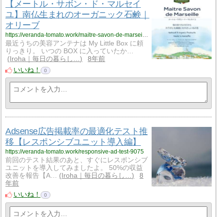
【メートル・サボン・ド・マルセイ
ユ】南仏生まれのオーガニック石鹸｜
オリーブ
https://veranda-tomato.work/maitre-savon-de-marseille-olive-8965
最近うちの美容アンテナは My Little Box に頼
りっきり。 いつの BOX に入っていたか…
Iroha｜毎日の暮らし…
8年前
いいね！
0
Adsense広告掲載率の最適化テスト推
移【レスポンシブユニット導入編】
https://veranda-tomato.work/responsive-ad-test-9075
前回のテスト結果のあと、すぐにレスポンシブ
ユニットを導入してみましたよ。 50%の収益
改善を報告【A…
Iroha｜毎日の暮らし…
8
年前
いいね！
0