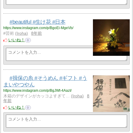
#beautiful #生け花 #日本
https://www.instagram.com/p/BgoEi-MgeVb/
#芸術
Iroha
8年前
いいね！
0
#揖保の糸 #そうめん #ギフト #う
まいやつやん
https://www.instagram.com/p/BgJWt-4AazI/
木箱のデザインがカッコよすぎて…
Iroha
8
年前
いいね！
0