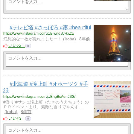
#テレビ塔 #さっぽろ #霧 #beautiful
https://www.instagram.com/p/BiwndSJHxZ1/
幻想的な一枚が撮れましたー！
Iroha
8年前
いいね！
0
#北海道 #滝上町 #オホーツク #手
紙
https://www.instagram.com/p/BhgBsAenJSG/
#香り #サシェ滝上町（たきのうえちょう）の
ＰＲイベントより。素敵な香りでやんす…
Iroha
8年前
いいね！
0