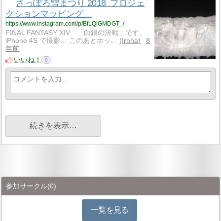
さっぽろ雪まつり 2018 プロジェ
クションマッピング
https://www.instagram.com/p/BfLQiGMDGT_/
FINAL FANTASY XIV 「白銀の決戦」です。
iPhone 4S で撮影… このあとホッ…
Iroha
8
年前
いいね！
0
続きを表示…
参加サークル
(0)
一覧を見る