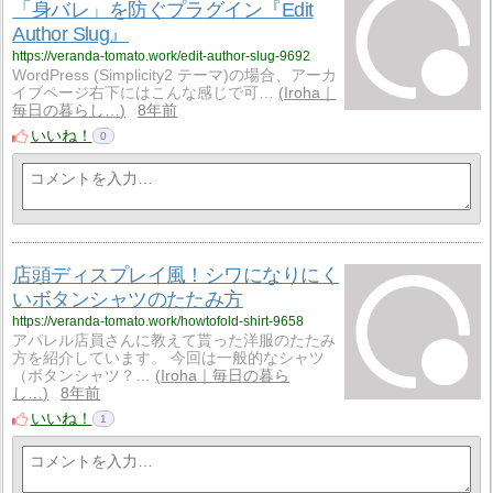
「身バレ」を防ぐプラグイン『Edit
Author Slug』
https://veranda-tomato.work/edit-author-slug-9692
WordPress (Simplicity2 テーマ)の場合、アーカ
イブページ右下にはこんな感じで可…
Iroha｜
毎日の暮らし…
8年前
いいね！
0
店頭ディスプレイ風！シワになりにく
いボタンシャツのたたみ方
https://veranda-tomato.work/howtofold-shirt-9658
アパレル店員さんに教えて貰った洋服のたたみ
方を紹介しています。 今回は一般的なシャツ
（ボタンシャツ？…
Iroha｜毎日の暮ら
し…
8年前
いいね！
1