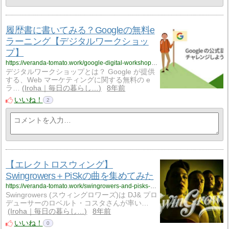
履歴書に書いてみる？Googleの無料e
ラーニング【デジタルワークショッ
プ】
https://veranda-tomato.work/google-digital-workshop-9462
デジタルワークショップとは？ Google が提供
する、Web マーケティングに関する無料の e
ラ…
Iroha｜毎日の暮らし…
8年前
いいね！
2
【エレクトロスウィング】
Swingrowers＋PiSkの曲を集めてみた
https://veranda-tomato.work/swingrowers-and-pisks-sound-9393
Swingrowers (スウィングロワーズ)は DJ& プロ
デューサーのロベルト・コスタさんが率い…
Iroha｜毎日の暮らし…
8年前
いいね！
0