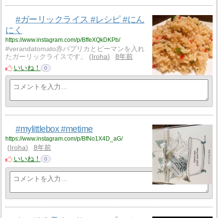
#ガーリックライス #レシピ #にん
にく
https://www.instagram.com/p/BffeXQkDKPb/
#verandatomato赤パプリカとピーマンを入れ
たガーリックライスです。
Iroha
8年前
いいね！
0
#mylittlebox #metime
https://www.instagram.com/p/BfNo1X4D_aG/
Iroha
8年前
いいね！
0