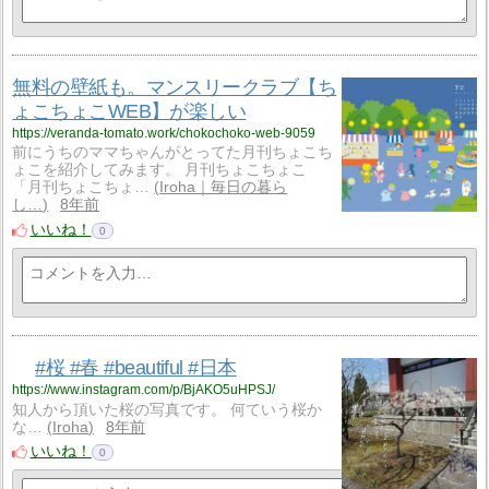
無料の壁紙も。マンスリークラブ【ち
ょこちょこWEB】が楽しい
https://veranda-tomato.work/chokochoko-web-9059
前にうちのママちゃんがとってた月刊ちょこち
ょこを紹介してみます。 月刊ちょこちょこ
「月刊ちょこちょ…
Iroha｜毎日の暮ら
し…
8年前
いいね！
0
#桜 #春 #beautiful #日本
https://www.instagram.com/p/BjAKO5uHPSJ/
知人から頂いた桜の写真です。 何ていう桜か
な…
Iroha
8年前
いいね！
0