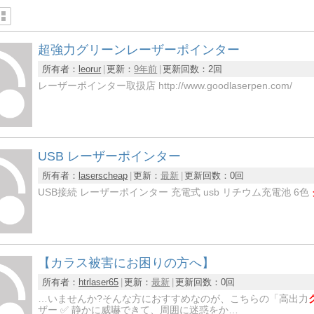
超強力グリーンレーザーポインター
所有者：
leorur
更新：
9年前
更新回数：
2回
レーザーポインター取扱店 http://www.goodlaserpen.com/
USB レーザーポインター
所有者：
laserscheap
更新：
最新
更新回数：
0回
USB接続 レーザーポインター 充電式 usb リチウム充電池 6色
【カラス被害にお困りの方へ】
所有者：
htrlaser65
更新：
最新
更新回数：
0回
…いませんか?そんな方におすすめなのが、こちらの「高出力
ザー ✅ 静かに威嚇できて、周囲に迷惑をか…