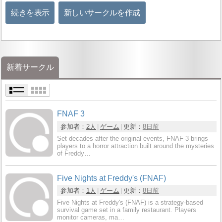
続きを表示
新しいサークルを作成
新着サークル
FNAF 3
参加者：
2人
ゲーム
更新：
8日前
Set decades after the original events, FNAF 3 brings
players to a horror attraction built around the mysteries
of Freddy…
Five Nights at Freddy's (FNAF)
参加者：
1人
ゲーム
更新：
8日前
Five Nights at Freddy's (FNAF) is a strategy-based
survival game set in a family restaurant. Players
monitor cameras, ma…