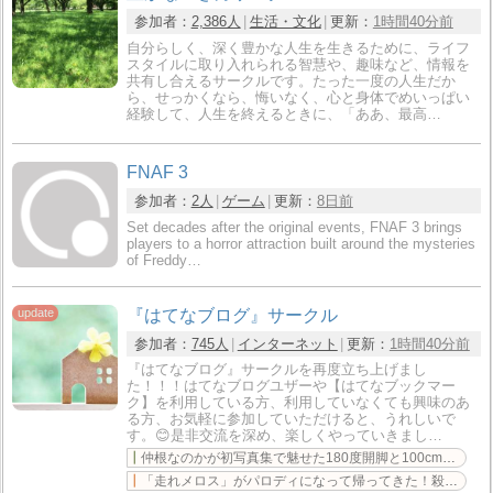
参加者：
2,386人
生活・文化
更新：
1時間40分前
自分らしく、深く豊かな人生を生きるために、ライフ
スタイルに取り入れられる智慧や、趣味など、情報を
共有し合えるサークルです。たった一度の人生だか
ら、せっかくなら、悔いなく、心と身体でめいっぱい
経験して、人生を終えるときに、「ああ、最高…
FNAF 3
参加者：
2人
ゲーム
更新：
8日前
Set decades after the original events, FNAF 3 brings
players to a horror attraction built around the mysteries
of Freddy…
『はてなブログ』サークル
参加者：
745人
インターネット
更新：
1時間40分前
『はてなブログ』サークルを再度立ち上げまし
た！！！はてなブログユザーや【はてなブックマー
ク】を利用している方、利用していなくても興味のあ
る方、お気軽に参加していただけると、うれしいで
す。😊是非交流を深め、楽しくやっていきまし…
仲根なのかが初写真集で魅せた180度開脚と100cm・Iカップの最新水着姿に絶賛の声が止まらない
「走れメロス」がパロディになって帰ってきた！殺人事件が起こったらしいが……。五条紀夫 著 「殺人