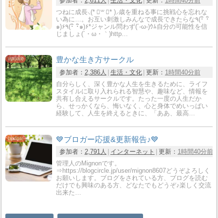
参加者：
2,611人
生活・文化
更新：
1時間40分前
つねに成長⸜(* ॑꒳ ॑* )⸝歳を重ねる事に挑戦心を忘れな
い為に…。お互い刺激しみんなで成長できたらな٩(･ิ ･ิ
๑)۶٩(･ิ ･ิ๑)۶*ジャンル問わず(´-ω-)ｳﾑ自分の可能性を信
じましょ(´・ω・｀)http…
豊かな生き方サークル
参加者：
2,386人
生活・文化
更新：
1時間40分前
自分らしく、深く豊かな人生を生きるために、ライフ
スタイルに取り入れられる智慧や、趣味など、情報を
共有し合えるサークルです。たった一度の人生だか
ら、せっかくなら、悔いなく、心と身体でめいっぱい
経験して、人生を終えるときに、「ああ、最高…
💙ブロガー応援&更新報告♪💙
参加者：
2,791人
インターネット
更新：
1時間40分前
管理人のMignonです。
⇒https://blogcircle.jp/user/mignon8607どうぞよろしく
お願いします。ブログをされている方、ブログを読む
だけでも興味のある方、どなたでもどうぞ♪楽しく交流
出来た…