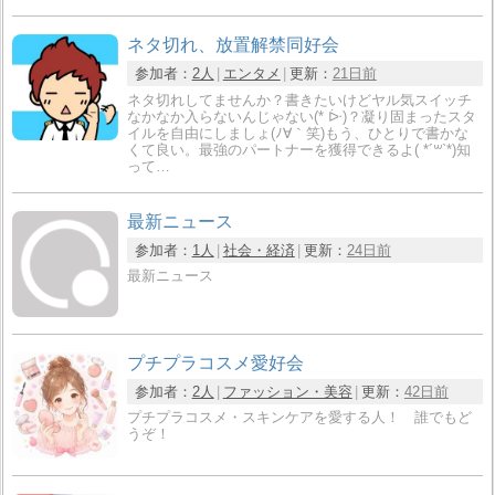
ネタ切れ、放置解禁同好会
参加者：
2人
エンタメ
更新：
21日前
ネタ切れしてませんか？書きたいけどヤル気スイッチ
なかなか入らないんじゃない(* ᐕ)？凝り固まったスタ
イルを自由にしましょ(ﾉ∀｀笑)もう、ひとりで書かな
くて良い。最強のパートナーを獲得できるよ(​ *´꒳`*​)知
って…
最新ニュース
参加者：
1人
社会・経済
更新：
24日前
最新ニュース
プチプラコスメ愛好会
参加者：
2人
ファッション・美容
更新：
42日前
プチプラコスメ・スキンケアを愛する人！ 誰でもど
うぞ！