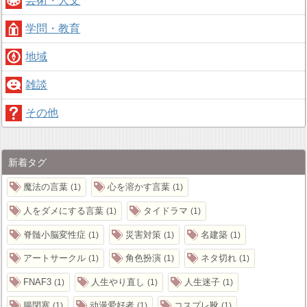
芸術・人文
学問・教育
地域
雑談
その他
新着タグ
魔法の言葉
心を溶かす言葉
1
1
人をダメにする言葉
タイドラマ
1
1
脊髄小脳変性症
災害対策
名建築
1
1
1
アートサークル
角色扮演
ネタ切れ
1
1
1
FNAF3
人生やり直し
人生迷子
1
1
1
腸閉塞
动漫爱好者
コスプレ靴
1
1
1