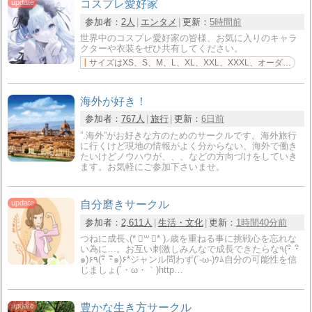
コスプレ愛好家
参加者：
2人
エンタメ
更新：
5時間前
世界中のコスプレ愛好家の皆様、お気に入りのキャラ
クターや衣装をぜひ共有してください。
サイズはXS、S、M、L、XL、XXL、XXXL、オーダーメイドに対応。発送予定は加工に7～15営業
海外が好き！
参加者：
767人
旅行
更新：
6日前
”.海外”がお好きな方のためのサークルです。海外旅行
に行くけど現地の情報がよく分からない、海外で働き
たいけどノウハウが、、、などの方向づけをしていき
ます。お気軽にご参加下さいませ。
自分磨きサークル
参加者：
2,611人
生活・文化
更新：
1時間40分前
つねに成長⸜(* ॑꒳ ॑* )⸝歳を重ねる事に挑戦心を忘れな
い為に…。お互い刺激しみんなで成長できたらな٩(･ิ ･ิ
๑)۶٩(･ิ ･ิ๑)۶*ジャンル問わず(´-ω-)ｳﾑ自分の可能性を信
じましょ(´・ω・｀)http…
豊かな生き方サークル