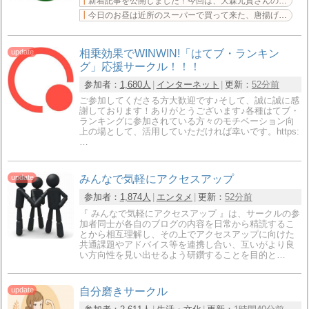
新着記事を公開しました！今回は、大森元貴さんの「灰色」を考察しました。映画『白鳥とコウモリ』
今日のお昼は近所のスーパーで買って来た、唐揚げと野菜の黒酢あん弁当です。大きめの鶏唐揚げが3個、蓮根
相乗効果でWINWIN!「はてブ・ランキン
グ」応援サークル！！！
参加者：
1,680人
インターネット
更新：
52分前
ご参加してくださる方大歓迎です♪そして、誠に誠に感
謝しております！ありがとうございます♪各種はてブ・
ランキングに参加されている方々のモチベーション向
上の場として、活用していただければ幸いです。https:
…
みんなで気軽にアクセスアップ
参加者：
1,874人
エンタメ
更新：
52分前
『 みんなで気軽にアクセスアップ 』は、サークルの参
加者同士が各自のブログの内容を日常から精読するこ
とから相互理解し、その上でアクセスアップに向けた
共通課題やアドバイス等を連携し合い、互いがより良
い方向性を見い出せるよう研鑽することを目的と…
自分磨きサークル