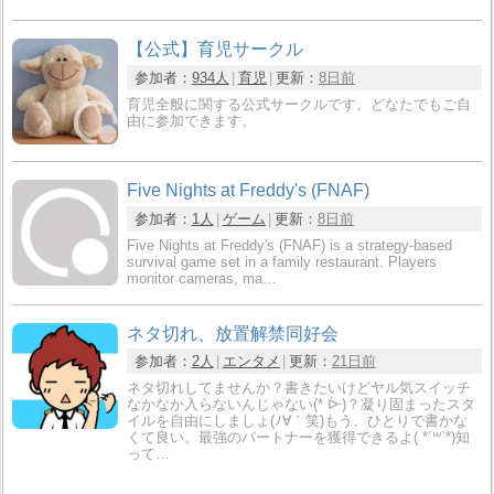
【公式】育児サークル
参加者：
934人
育児
更新：
8日前
育児全般に関する公式サークルです。どなたでもご自
由に参加できます。
Five Nights at Freddy's (FNAF)
参加者：
1人
ゲーム
更新：
8日前
Five Nights at Freddy's (FNAF) is a strategy-based
survival game set in a family restaurant. Players
monitor cameras, ma…
ネタ切れ、放置解禁同好会
参加者：
2人
エンタメ
更新：
21日前
ネタ切れしてませんか？書きたいけどヤル気スイッチ
なかなか入らないんじゃない(* ᐕ)？凝り固まったスタ
イルを自由にしましょ(ﾉ∀｀笑)もう、ひとりで書かな
くて良い。最強のパートナーを獲得できるよ(​ *´꒳`*​)知
って…