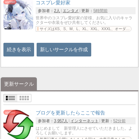
コスプレ愛好家
参加者：
2人
エンタメ
更新：
5時間前
世界中のコスプレ愛好家の皆様、お気に入りのキャラ
クターや衣装をぜひ共有してください。
サイズはXS、S、M、L、XL、XXL、XXXL、オーダーメイドに対応。発送予定は加工に7～15営業
続きを表示
新しいサークルを作成
更新サークル
ブログを更新したらここで報告
参加者：
3,957人
インターネット
更新：
52分前
はじめまして 新管理人にさせていただきました。よ
ろしくお願いします。