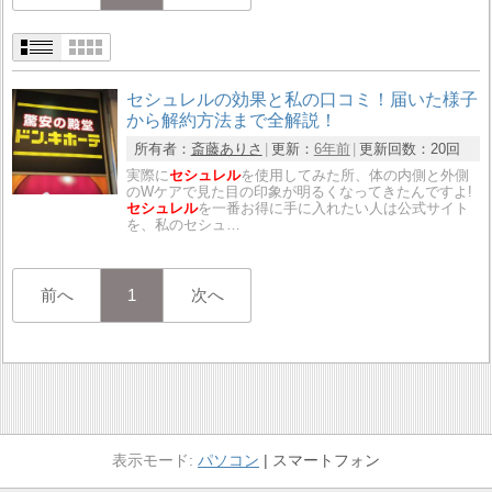
セシュレルの効果と私の口コミ！届いた様子
から解約方法まで全解説！
所有者：
斎藤ありさ
更新：
6年前
更新回数：
20回
実際に
セシュレル
を使用してみた所、体の内側と外側
のWケアで見た目の印象が明るくなってきたんですよ!
セシュレル
を一番お得に手に入れたい人は公式サイト
を、私のセシュ…
前へ
1
次へ
パソコン
スマートフォン