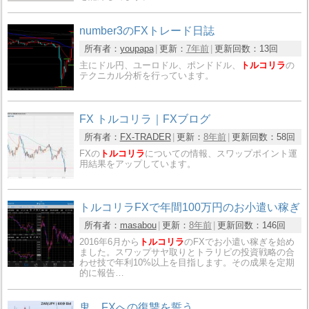
number3のFXトレード日誌
所有者：
youpapa
更新：
7年前
更新回数：
13回
主にドル円、ユーロドル、ポンドドル、
トルコリラ
の
テクニカル分析を行っています。
FX トルコリラ｜FXブログ
所有者：
FX-TRADER
更新：
8年前
更新回数：
58回
FXの
トルコリラ
についての情報、スワップポイント運
用結果をアップしています。
トルコリラFXで年間100万円のお小遣い稼ぎ
所有者：
masabou
更新：
8年前
更新回数：
146回
2016年6月から
トルコリラ
のFXでお小遣い稼ぎを始め
ました。スワップサヤ取りとトラリピの投資戦略の合
わせ技で年利10%以上を目指します。その成果を定期
的に報告…
鬼、FXへの復讐を誓う