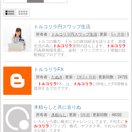
トルコリラ円スワップ生活
所有者：
トルコリラ円スワップ生活
更新：
5ヶ月前
更
…トルコの魅力、トルコの政治経済を語ります。老後
生活の為に
トルコリラ
運用の話もします。
トルコリラ
円為替相場見通し、金利・スワップポイント情報の比
較検証ブログです。
トルコリラFX
所有者：
たぬき
更新：
1年2ヶ月前
更新回数：
247回
「
トルコリラ
FX」は、
トルコリラ
に特化したFX情報を
提供するブログです。
木枯らしと共に去りぬ
所有者：
木枯らし
更新：
5年前
更新回数：
482回
いろんな小遣い稼ぎにチャレンジしてます。FX(主に
ト
ルコリラ
スワップ)、株式、ヤフオク等。それらの活動
を記録してます。