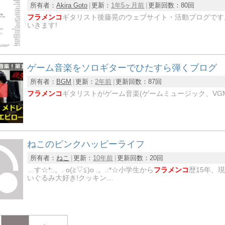
所有者：
Akira Goto
更新：
1年5ヶ月前
更新回数：
80回
フラメンコ
ギタリスト後藤晃のウェブサイト・活動ブログです
いきます!
ゲーム音楽をソロギターでひたすら弾くブログ
所有者：
BGM
更新：
2年前
更新回数：
87回
フラメンコ
ギタリストがゲーム音楽(ゲームミュージック、VG
ねこのピンクハッピーライフ
所有者：
ねこ
更新：
10年前
更新回数：
20回
…す☆*:.。. o(≧▽≦)o .。.:*☆小学生から
フラメンコ
歴15年、
いぐるみ大好き!クッキン…