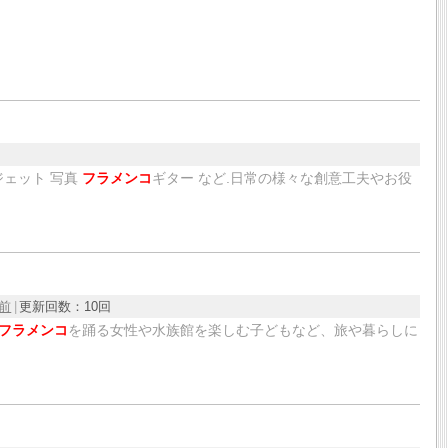
ガジェット 写真
フラメンコ
ギター など.日常の様々な創意工夫やお役
月前
更新回数：
10回
フラメンコ
を踊る女性や水族館を楽しむ子どもなど、旅や暮らしに