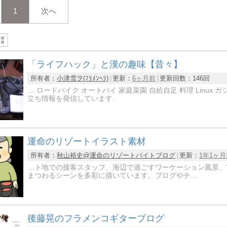
1
次へ
「ライフハック」と漢の趣味【昔々】
所有者：
小津雪ヲ(ﾌﾗﾒﾝﾍﾗ)
更新：
6ヶ月前
更新回数：
146回
… ロードバイク オートバイ 家庭菜園 自給自足 料理 Linux 
立ち情報を発信しています.
運命のリゾートイラスト素材
所有者：
秋山裕史@運命のリゾートバイトブログ
更新：
1年1ヶ
…ト地での接客スタッフ、海辺で過ごすワーケーション風景、
まつわるシーンを多彩に描いています。ブログやチ…
後藤晃のフラメンコギターブログ