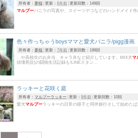
所有者：
夢桜
更新：
6年前
更新回数：
149回
マルプー
バニラの写真や、スイーツデコなどのハンドメイド作
色々作っちゃうboysママと愛犬バニラ/pigg漫画
所有者：
夢桜
更新：
7年前
更新回数：
199回
…や高校生のお弁当、キャラ弁など紹介しています。MIX犬
マ
頭壊死症)の闘病生活記録も!LINEスタン…
ラッキーと花咲く庭
所有者：
マルプーラッキー
更新：
9年前
更新回数：
10回
愛犬
マルプー
ラッキーの日常の様子と同伴旅行そして始めたば