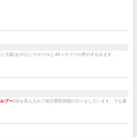
主に大阪)を中心にウロウロと♪時々チワワの男の子も出ます。
ルプー
2頭を迎え入れて毎日悪戦苦闘の日々をしています。でも愛