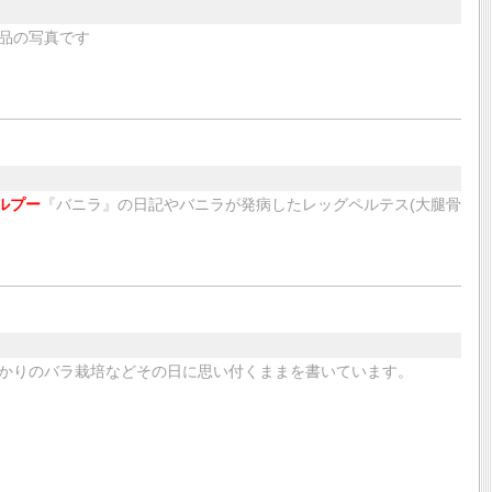
品の写真です
ルプー
『バニラ』の日記やバニラが発病したレッグペルテス(大腿骨
かりのバラ栽培などその日に思い付くままを書いています。