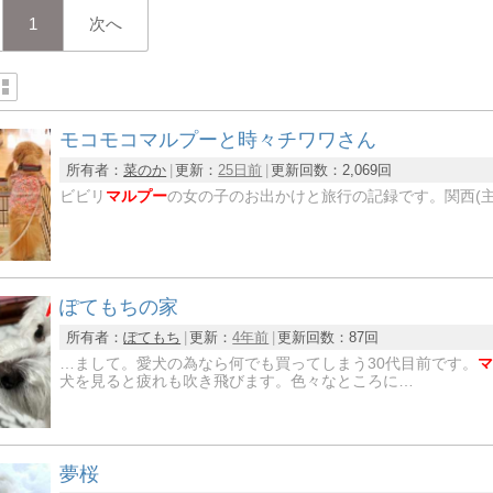
1
次へ
モコモコマルプーと時々チワワさん
所有者：
菜のか
更新：
25日前
更新回数：
2,069回
ビビリ
マルプー
の女の子のお出かけと旅行の記録です。関西(
ぽてもちの家
所有者：
ぽてもち
更新：
4年前
更新回数：
87回
…まして。愛犬の為なら何でも買ってしまう30代目前です。
マ
犬を見ると疲れも吹き飛びます。色々なところに…
夢桜