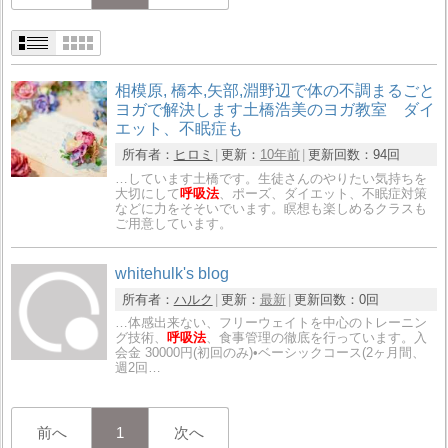
相模原, 橋本,矢部,淵野辺で体の不調まるごと
ヨガで解決します土橋浩美のヨガ教室 ダイ
エット、不眠症も
所有者：
ヒロミ
更新：
10年前
更新回数：
94回
…しています土橋です。生徒さんのやりたい気持ちを
大切にして
呼吸法
、ポーズ、ダイエット、不眠症対策
などに力をそそいでいます。瞑想も楽しめるクラスも
ご用意しています。
whitehulk's blog
所有者：
ハルク
更新：
最新
更新回数：
0回
…体感出来ない、フリーウェイトを中心のトレーニン
グ技術、
呼吸法
、食事管理の徹底を行っています。入
会金 30000円(初回のみ)•ベーシックコース(2ヶ月間、
週2回…
前へ
1
次へ