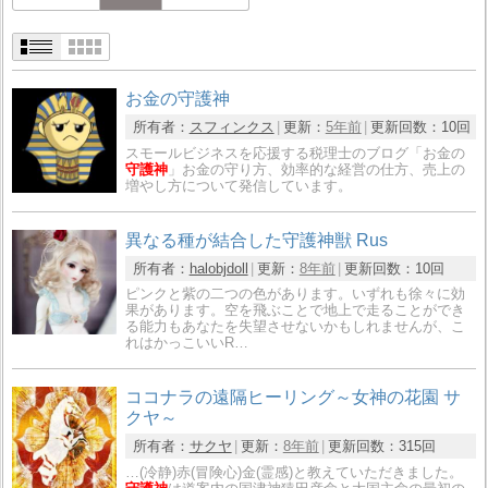
お金の守護神
所有者：
スフィンクス
更新：
5年前
更新回数：
10回
スモールビジネスを応援する税理士のブログ「お金の
守護神
」お金の守り方、効率的な経営の仕方、売上の
増やし方について発信しています。
異なる種が結合した守護神獣 Rus
所有者：
halobjdoll
更新：
8年前
更新回数：
10回
ピンクと紫の二つの色があります。いずれも徐々に効
果があります。空を飛ぶことで地上で走ることができ
る能力もあなたを失望させないかもしれませんが、こ
れはかっこいいR…
ココナラの遠隔ヒーリング～女神の花園 サ
クヤ～
所有者：
サクヤ
更新：
8年前
更新回数：
315回
…(冷静)赤(冒険心)金(霊感)と教えていただきました。