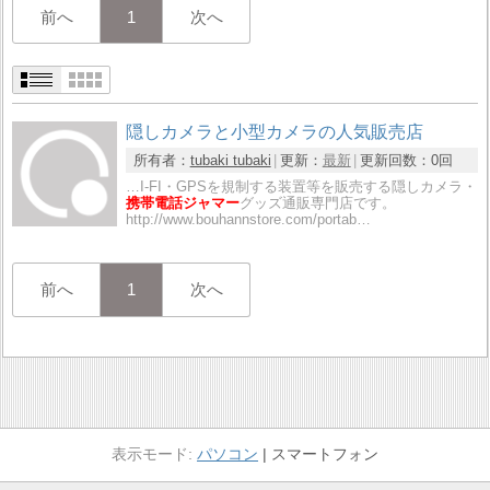
前へ
1
次へ
隠しカメラと小型カメラの人気販売店
所有者：
tubaki tubaki
更新：
最新
更新回数：
0回
…I-FI・GPSを規制する装置等を販売する隠しカメラ・
携帯電話ジャマー
グッズ通販専門店です。
http://www.bouhannstore.com/portab…
前へ
1
次へ
パソコン
スマートフォン