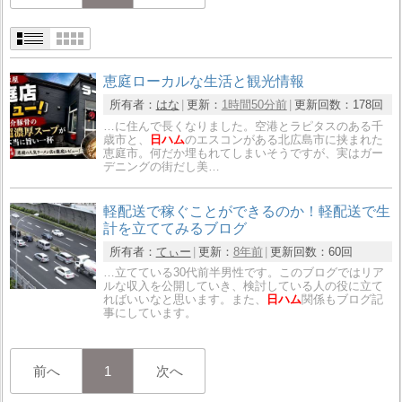
恵庭ローカルな生活と観光情報
所有者：
はな
更新：
1時間50分前
更新回数：
178回
…に住んで長くなりました。空港とラピタスのある千
歳市と、
日ハム
のエスコンがある北広島市に挟まれた
恵庭市。何だか埋もれてしまいそうですが、実はガー
デニングの街だし美…
軽配送で稼ぐことができるのか！軽配送で生
計を立ててみるブログ
所有者：
てぃー
更新：
8年前
更新回数：
60回
…立てている30代前半男性です。このブログではリア
ルな収入を公開していき、検討している人の役に立て
ればいいなと思います。また、
日ハム
関係もブログ記
事にしています。
前へ
1
次へ