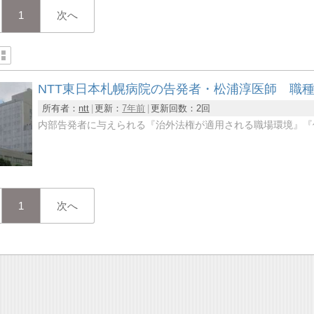
1
次へ
NTT東日本札幌病院の告発者・松浦淳医師 職
所有者：
ntt
更新：
7年前
更新回数：
2回
内部告発者に与えられる『治外法権が適用される職場環境』『保
1
次へ