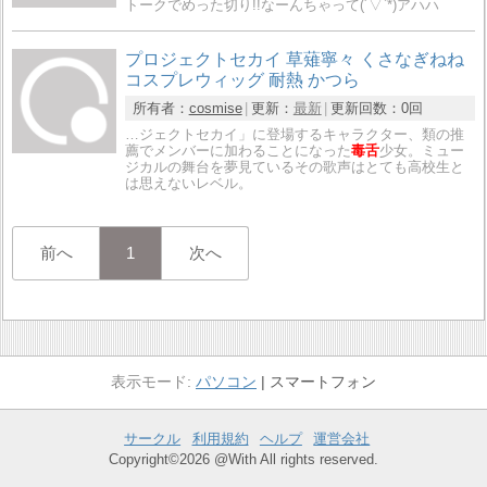
トークでめった切り!!なーんちゃって(´▽`*)アハハ
プロジェクトセカイ 草薙寧々 くさなぎねね
コスプレウィッグ 耐熱 かつら
所有者：
cosmise
更新：
最新
更新回数：
0回
…ジェクトセカイ」に登場するキャラクター、類の推
薦でメンバーに加わることになった
毒舌
少女。ミュー
ジカルの舞台を夢見ているその歌声はとても高校生と
は思えないレベル。
前へ
1
次へ
パソコン
スマートフォン
サークル
利用規約
ヘルプ
運営会社
Copyright©2026 @With All rights reserved.