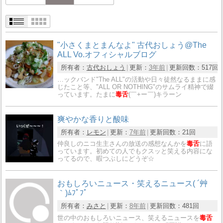
"小さくまとまんなよ" 古代おしょう@The
ALL Vo.オフィシャルブログ
所有者：
古代おしょう
更新：
3年前
更新回数：
517回
…ックバンド"The ALL"の活動や日々徒然なるままに感
じたこと等、"ALL OR NOTHING"のサムライ精神で綴
っています。たまに
毒舌
(￣+ー￣)キラーン
爽やかな香りと酸味
所有者：
レモン
更新：
7年前
更新回数：
21回
仲良しのニコ生主さんの放送の感想なんかを
毒舌
に語
っています。初めての人でもクスッと笑える内容にな
ってるので、暇つぶしにどうぞ☆
おもしろいニュース・笑えるニュース( ´艸
｀)ﾑﾌﾟﾌﾟ
所有者：
みさと
更新：
8年前
更新回数：
481回
世の中のおもしろいニュース、笑えるニュースを
毒舌