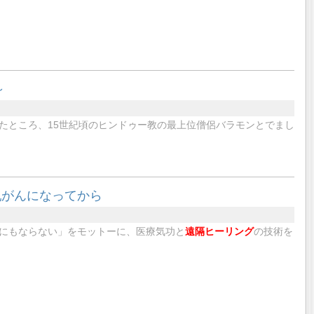
～
たところ、15世紀頃のヒンドゥー教の最上位僧侶バラモンとでまし
乳がんになってから
にもならない」をモットーに、医療気功と
遠隔ヒーリング
の技術を