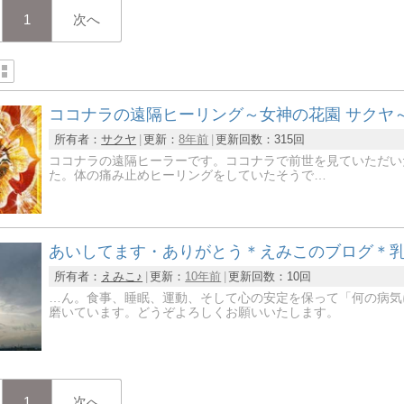
1
次へ
ココナラの遠隔ヒーリング～女神の花園 サクヤ
所有者：
サクヤ
更新：
8年前
更新回数：
315回
ココナラの遠隔ヒーラーです。ココナラで前世を見ていただい
た。体の痛み止めヒーリングをしていたそうで…
あいしてます・ありがとう＊えみこのブログ＊
所有者：
えみこ♪
更新：
10年前
更新回数：
10回
…ん。食事、睡眠、運動、そして心の安定を保って「何の病気
磨いています。どうぞよろしくお願いいたします。
1
次へ