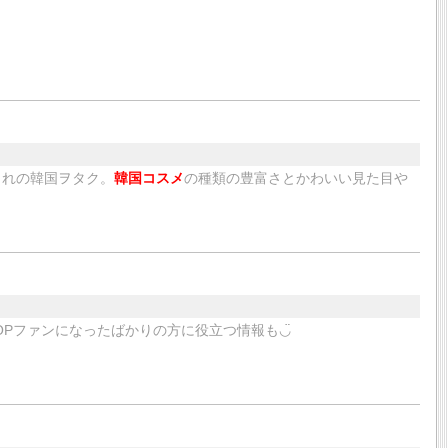
まれの韓国ヲタク。
韓国コスメ
の種類の豊富さとかわいい見た目や
OPファンになったばかりの方に役立つ情報も◡̈