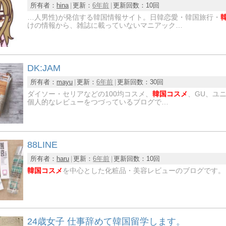
所有者：
hina
更新：
6年前
更新回数：
10回
…人男性)が発信する韓国情報サイト。日韓恋愛・韓国旅行・
けの情報から、雑誌に載っていないマニアック…
DK:JAM
所有者：
mayu
更新：
6年前
更新回数：
30回
ダイソー・セリアなどの100均コスメ、
韓国コスメ
、GU、ユ
個人的なレビューをつづっているブログで…
88LINE
所有者：
haru
更新：
6年前
更新回数：
10回
韓国コスメ
を中心とした化粧品・美容レビューのブログです。
24歳女子 仕事辞めて韓国留学します。