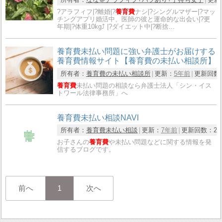
?アラフィフ|?離婚|?
養育費
ナシ|?シングルマザー|?マッ
チングアプリ婚活中、医師の彼と運命的な出会い|?更
年期|?体重10kg⤴️ |?ダイエット中|?断捨…
養育費未払い問題に強い弁護士がお届けする
養育費情報サイト【養育費の未払い相談所】
所有者：
養育費の未払い相談所
更新：
5年前
更新回数
養育費
未払い問題の相談なら弁護士法人「シン・イス
トワール法律事務所」へ
養育費未払い相談NAVI
所有者：
養育費未払い相談
更新：
7年前
更新回数：
2
お子さんの
養育費
や未払い問題などに関する情報を発
信するブログです。
前へ
1
次へ