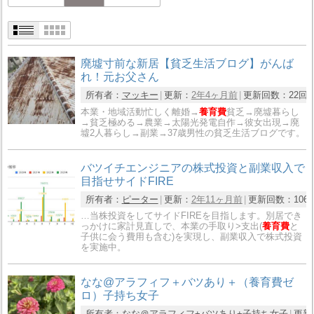
廃墟寸前な新居【貧乏生活ブログ】がんば
れ！元お父さん
所有者：
マッキー
更新：
2年4ヶ月前
更新回数：
22回
本業・地域活動忙しく離婚→
養育費
貧乏→廃墟暮らし
→貧乏極める→農業→太陽光発電自作→彼女出現→廃
墟2人暮らし→副業→37歳男性の貧乏生活ブログです。
バツイチエンジニアの株式投資と副業収入で
目指せサイドFIRE
所有者：
ピーター
更新：
2年11ヶ月前
更新回数：
106
…当株投資をしてサイドFIREを目指します。別居でき
っかけに家計見直しで、本業の手取り>支出(
養育費
と
子供に会う費用も含む)を実現し、副業収入で株式投資
を実施中。
なな@アラフィフ＋バツあり＋（養育費ゼ
ロ）子持ち女子
所有者：
なな＠アラフィフ+バツあり+子持ち女子
更新