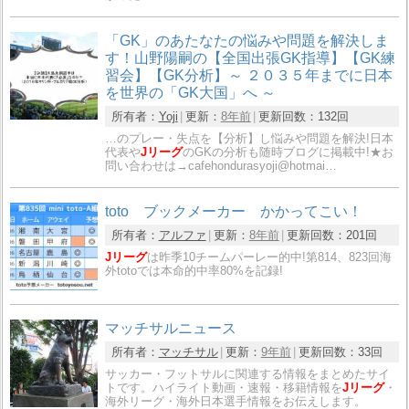
「GK」のあたなたの悩みや問題を解決しま
す！山野陽嗣の【全国出張GK指導】【GK練
習会】【GK分析】～ ２０３５年までに日本
を世界の「GK大国」へ ～
所有者：
Yoji
更新：
8年前
更新回数：
132回
…のプレー・失点を【分析】し悩みや問題を解決!日本
代表や
Jリーグ
のGKの分析も随時ブログに掲載中!★お
問い合わせは→cafehondurasyoji@hotmai…
toto ブックメーカー かかってこい！
所有者：
アルファ
更新：
8年前
更新回数：
201回
Jリーグ
は昨季10チームパーレー的中!第814、823回海
外totoでは本命的中率80%を記録!
マッチサルニュース
所有者：
マッチサル
更新：
9年前
更新回数：
33回
サッカー・フットサルに関連する情報をまとめたサイ
トです。ハイライト動画・速報・移籍情報を
Jリーグ
・
海外リーグ・海外日本選手情報をお伝えします。