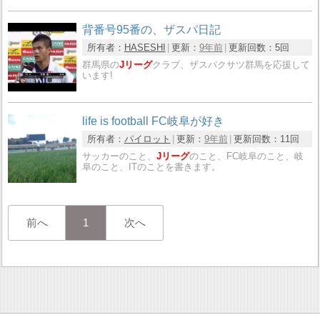
背番号95番の、ザスパ日記
所有者：
HASESHI
更新：
9年前
更新回数：
5回
群馬県の
Jリーグ
クラブ、ザスパクサツ群馬を応援して
います!
life is football FC岐阜が好き
所有者：
パイロット
更新：
9年前
更新回数：
11回
サッカーのこと、
Jリーグ
のこと、FC岐阜のこと、岐
阜のこと、ITのことを書きます。
前へ
1
次へ