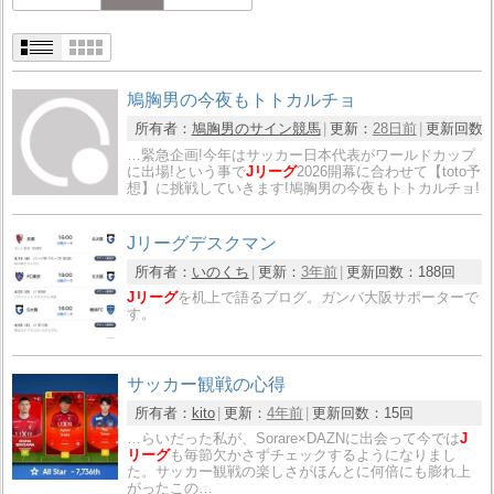
鳩胸男の今夜もトトカルチョ
所有者：
鳩胸男のサイン競馬
更新：
28日前
更新回数
…緊急企画!今年はサッカー日本代表がワールドカップ
に出場!という事で
Jリーグ
2026開幕に合わせて【toto予
想】に挑戦していきます!鳩胸男の今夜もトトカルチョ!
Jリーグデスクマン
所有者：
いのくち
更新：
3年前
更新回数：
188回
Jリーグ
を机上で語るブログ。ガンバ大阪サポーターで
す。
サッカー観戦の心得
所有者：
kito
更新：
4年前
更新回数：
15回
…らいだった私が、Sorare×DAZNに出会って今では
J
リーグ
も毎節欠かさずチェックするようになりまし
た。サッカー観戦の楽しさがほんとに何倍にも膨れ上
がったこの…