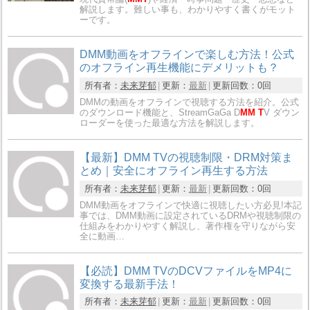
解説します。難しい事も、わかりやすく書くがモット
ーです。
DMM動画をオフラインで楽しむ方法！公式
のオフライン再生機能にデメリットも？
所有者：
未来芽郁
更新：
最新
更新回数：
0回
DMMの動画をオフラインで視聴する方法を紹介。公式
のダウンロード機能と、StreamGaGa D
MM T
V ダウン
ローダーを使った最適な方法を解説します。
【最新】DMM TVの視聴制限・DRM対策ま
とめ｜安全にオフライン再生する方法
所有者：
未来芽郁
更新：
最新
更新回数：
0回
DMM動画をオフラインで快適に視聴したい方必見!本記
事では、DMM動画に設定されているDRMや視聴制限の
仕組みをわかりやすく解説し、著作権を守りながら安
全に動画…
【必読】DMM TVのDCVファイルをMP4に
変換する最新手法！
所有者：
未来芽郁
更新：
最新
更新回数：
0回