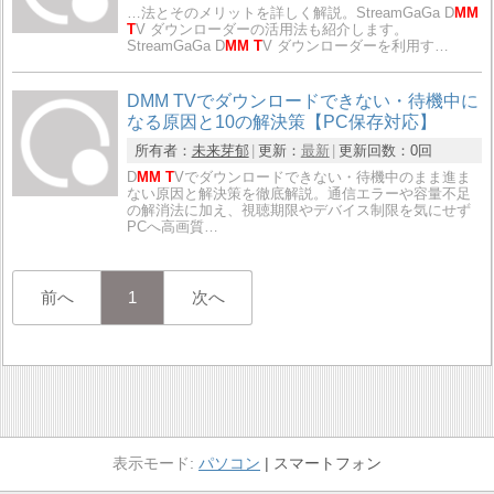
…法とそのメリットを詳しく解説。StreamGaGa D
MM
T
V ダウンローダーの活用法も紹介します。
StreamGaGa D
MM T
V ダウンローダーを利用す…
DMM TVでダウンロードできない・待機中に
なる原因と10の解決策【PC保存対応】
所有者：
未来芽郁
更新：
最新
更新回数：
0回
D
MM T
Vでダウンロードできない・待機中のまま進ま
ない原因と解決策を徹底解説。通信エラーや容量不足
の解消法に加え、視聴期限やデバイス制限を気にせず
PCへ高画質…
前へ
1
次へ
パソコン
スマートフォン