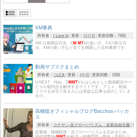
XM事典
所有者：
I Love fx
更新：
15日前
更新回数：
78回
XM 口座開設方法、X
M MT
4の使い方、FXの取引方
法、XMの使い方など全てを網羅した百科事典です。
動画サブスクまとめ
所有者：
つばき
更新：
4年前
更新回数：
10回
U-NEXT、Hulu、D
MMT
Vをはじめとした動画配信サー
ビスの疑問点を解決するサイトです。アニメ、映画、
ドラマを自宅で見る人には有益な記事を紹介していま
すの…
高橋聡オフィシャルブログBacchus-バッカ
ス
所有者：
コテヤン-反グローバリズム・反新自由主義
更
反緊縮・積極財政・反グローバリズムを広めるため、
現代貨幣論(
MMT
)や経済・時事問題・歴史・思想など