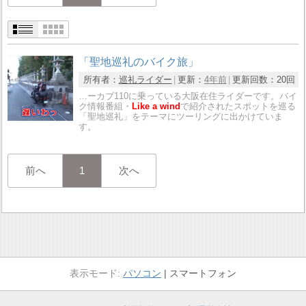
「聖地巡礼のバイク旅」
所有者：
巡礼ライダー
更新：
4年前
更新回数：
20回
…ーカブ110に乗っている大阪在住ライダーです。バイ
ク情報番組・
Like a wind
で紹介されたスポットを巡る
「聖地巡礼」をテーマにツーリングに出かけていま
す。
前へ
1
次へ
パソコン
スマートフォン