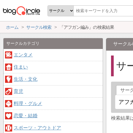
ホーム
サークル検索
「アフガン編み」の検索結果
サークルカテゴリ
サークル
エンタメ
サ
住まい
生活・文化
サー
育児
料理・グルメ
恋愛・結婚
検索結果
スポーツ・アウトドア