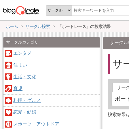
ホーム
サークル検索
「ボートレース」の検索結果
サークルカテゴリ
サークル
エンタメ
サ
住まい
生活・文化
サー
育児
料理・グルメ
恋愛・結婚
検索結果
スポーツ・アウトドア