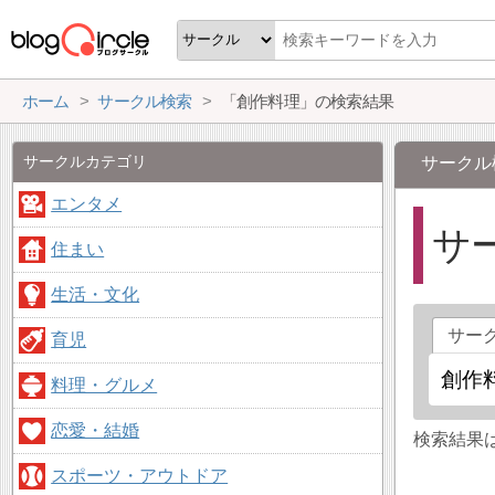
ホーム
サークル検索
「創作料理」の検索結果
サークルカテゴリ
サークル
エンタメ
サ
住まい
生活・文化
サー
育児
料理・グルメ
恋愛・結婚
検索結果
スポーツ・アウトドア