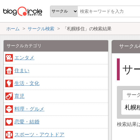
ホーム
サークル検索
「札幌移住」の検索結果
サークルカテゴリ
サークル
エンタメ
サ
住まい
生活・文化
サー
育児
料理・グルメ
恋愛・結婚
検索結果
スポーツ・アウトドア