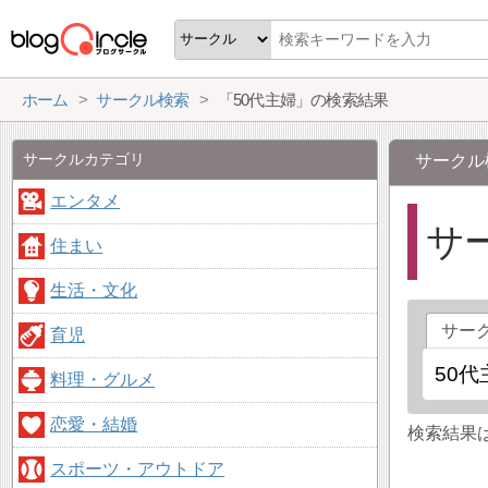
ホーム
サークル検索
「50代主婦」の検索結果
サークルカテゴリ
サークル
エンタメ
サ
住まい
生活・文化
サー
育児
料理・グルメ
恋愛・結婚
検索結果
スポーツ・アウトドア