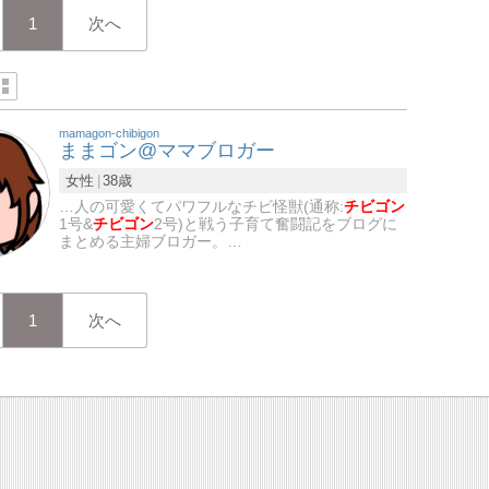
1
次へ
mamagon-chibigon
ままゴン@ママブロガー
女性
38歳
…人の可愛くてパワフルなチビ怪獣(通称:
チビゴン
1号&
チビゴン
2号)と戦う子育て奮闘記をブログに
まとめる主婦ブロガー。…
1
次へ