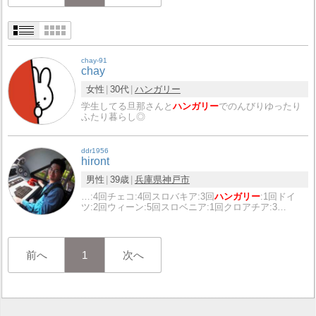
chay-91
chay
女性
30代
ハンガリー
学生してる旦那さんと
ハンガリー
でのんびりゆったり
ふたり暮らし◎
ddr1956
hiront
男性
39歳
兵庫県
神戸市
…:4回チェコ:4回スロバキア:3回
ハンガリー
:1回ドイ
ツ:2回ウィーン:5回スロベニア:1回クロアチア:3…
前へ
1
次へ