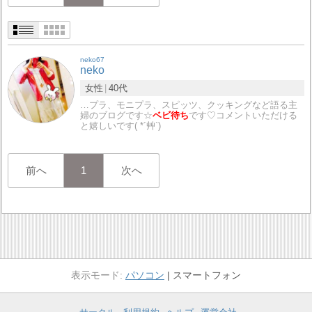
neko67
neko
女性
40代
…プラ、モニプラ、スピッツ、クッキングなど語る主
婦のブログです☆
ベビ待ち
です♡コメントいただける
と嬉しいです( *´艸`)
前へ
1
次へ
パソコン
スマートフォン