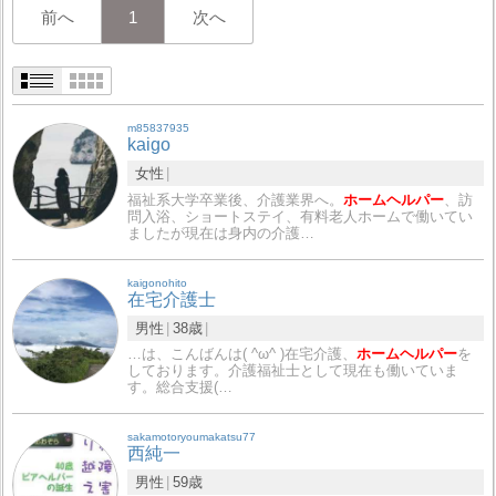
前へ
1
次へ
m85837935
kaigo
女性
福祉系大学卒業後、介護業界へ。
ホームヘルパー
、訪
問入浴、ショートステイ、有料老人ホームで働いてい
ましたが現在は身内の介護…
kaigonohito
在宅介護士
男性
38歳
…は、こんばんは( ^ω^ )在宅介護、
ホームヘルパー
を
しております。介護福祉士として現在も働いていま
す。総合支援(…
sakamotoryoumakatsu77
西純一
男性
59歳