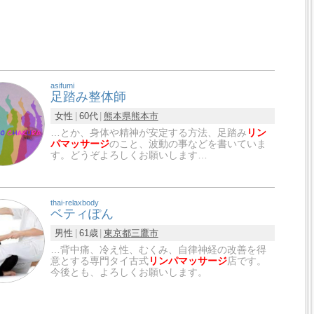
asifumi
足踏み整体師
女性
60代
熊本県
熊本市
…とか、身体や精神が安定する方法、足踏み
リン
パマッサージ
のこと、波動の事などを書いていま
す。どうぞよろしくお願いします…
thai-relaxbody
ベティぽん
男性
61歳
東京都
三鷹市
…背中痛、冷え性、むくみ、自律神経の改善を得
意とする専門タイ古式
リンパマッサージ
店です。
今後とも、よろしくお願いします。