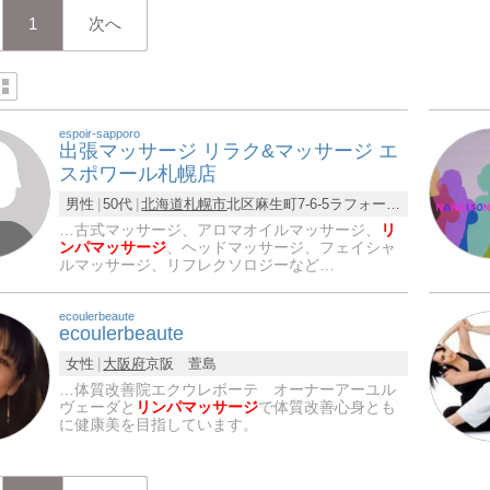
1
次へ
espoir-sapporo
出張マッサージ リラク&マッサージ エ
スポワール札幌店
男性
50代
北海道
札幌市
北区麻生町7-6-5ラフォーレ麻生106号
…古式マッサージ、アロマオイルマッサージ、
リ
ンパマッサージ
、ヘッドマッサージ、フェイシャ
ルマッサージ、リフレクソロジーなど…
ecoulerbeaute
ecoulerbeaute
女性
大阪府
京阪 萱島
…体質改善院エクウレボーテ オーナーアーユル
ヴェーダと
リンパマッサージ
で体質改善心身とも
に健康美を目指しています。