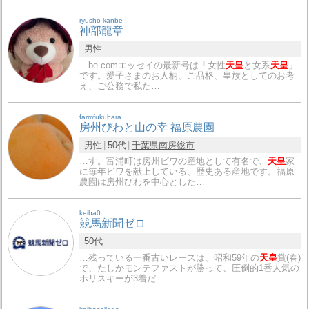
ryusho-kanbe
神部龍章
男性
…be.comエッセイの最新号は「女性
天皇
と女系
天皇
」
です。愛子さまのお人柄、ご品格、皇族としてのお考
え、ご公務で私た…
farmfukuhara
房州びわと山の幸 福原農園
男性
50代
千葉県
南房総市
…す。富浦町は房州ビワの産地として有名で、
天皇
家
に毎年ビワを献上している、歴史ある産地です。福原
農園は房州びわを中心とした…
keiba0
競馬新聞ゼロ
50代
…残っている一番古いレースは、昭和59年の
天皇
賞(春)
で、たしかモンテファストが勝って、圧倒的1番人気の
ホリスキーが3着だ…