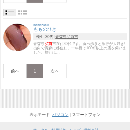
momonohiki
もものひき
男性
30代
青森県
弘前市
青森県
弘前
市在住30代です。食べ歩きと旅行が大好き!
出向で青森に移住し、一年目で100軒以上の店を伺いま
した。旅行は…
前へ
1
次へ
パソコン
スマートフォン