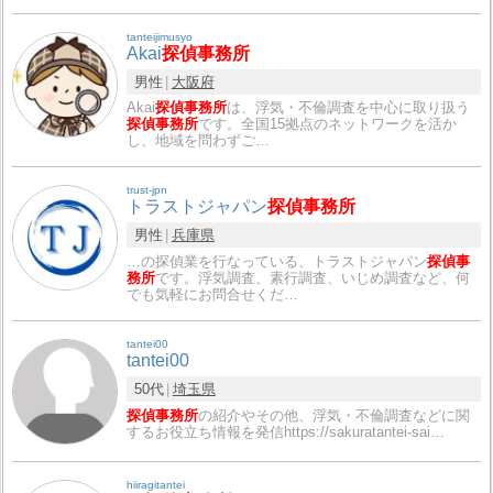
tanteijimusyo
Akai
探偵事務所
男性
大阪府
Akai
探偵事務所
は、浮気・不倫調査を中心に取り扱う
探偵事務所
です。全国15拠点のネットワークを活か
し、地域を問わずご…
trust-jpn
トラストジャパン
探偵事務所
男性
兵庫県
…の探偵業を行なっている、トラストジャパン
探偵事
務所
です。浮気調査、素行調査、いじめ調査など、何
でも気軽にお問合せくだ…
tantei00
tantei00
50代
埼玉県
探偵事務所
の紹介やその他、浮気・不倫調査などに関
するお役立ち情報を発信https://sakuratantei-sai…
hiiragitantei