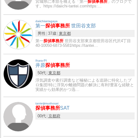
宮城県に本部を構える「第一
探偵事務所
」のブログで
す。https://daiichi-tantei.comhttps:…
daiichisetagaya
第一
探偵事務所
世田谷支部
男性
37歳
東京都
第一
探偵事務所
世田谷支部東京都世田谷区代沢4丁目
40-10050-6873-5581https://tantei…
Ihara-PI
井原
探偵事務所
50代
東京都
浮気調査や素行調査など極秘による追跡に特化したプ
ロ集団!特に浮気や離婚問題の解決に有利!豊富な経験と
実績から効果的かつ迅…
tanteijimushosat
探偵事務所
SAT
00代
京都府