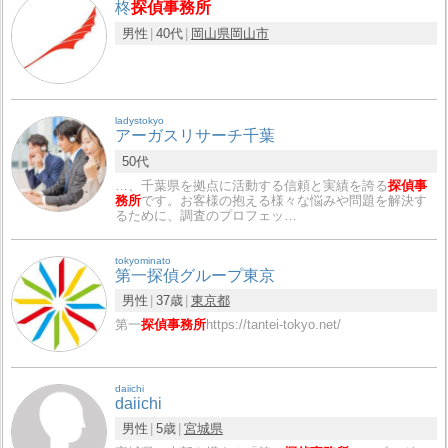
柊
探偵事務所
男性
40代
岡山県
岡山市
ladystokyo
アーガスリサーチ千葉
50代
…、千葉県を拠点に活動する信頼と実績を誇る
探偵事
務所
です。お客様の抱える様々な悩みや問題を解決す
るために、調査のプロフェッ…
tokyominato
第一探偵グループ東京
男性
37歳
東京都
第一
探偵事務所
https://tantei-tokyo.net/
daiichi
daiichi
男性
5歳
宮城県