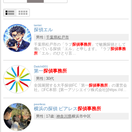
tantei
探偵エル
男性
千葉県
松戸市
千葉県松戸市の「ラブ
探偵事務所
」で敏腕探偵として
働いている探偵「エル」と申します。『ラブ
探偵事務
所
「エル」のひとり言…
Daiichi001
第一
探偵事務所
男性
30代
全国展開する大手探偵FC「第一
探偵事務所
」の運営会
社。□FC本部: [第一アソシエイツ株式会社](https://d…
peerless
横浜の探偵 ピアレス
探偵事務所
男性
17歳
神奈川県
横浜市中区