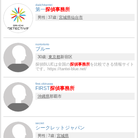
daiichitantei
第一
探偵事務所
男性
37歳
宮城県
仙台市
norioriorio
ブルー
30歳
東京都
新宿区
探偵BLUEは全国の
探偵事務所
を比較できる情報サイト
です。https://tantei-blue.net/
first.okinawa
FIRST
探偵事務所
沖縄県
那覇市
secret
シークレットジャパン
男性
7歳
宮城県