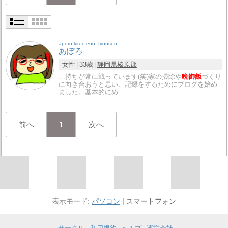
aporo.kirei_eno_tyousen
あぽろ
女性
33歳
静岡県
榛原郡
…持ちが常に戦っています(笑)家の掃除や
晩御飯
づくり
に向き合おうと思い、記録をするためにブログを始め
ました。基本的にめ…
前へ
1
次へ
パソコン
スマートフォン