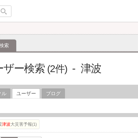
検索
ーザー検索
津波
2
クル
ユーザー
ブログ
震
津波
大災害予報
1