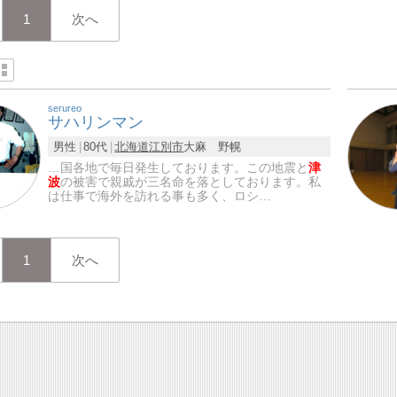
1
次へ
serureo
サハリンマン
男性
80代
北海道
江別市
大麻 野幌
…国各地で毎日発生しております。この地震と
津
波
の被害で親戚が三名命を落としております。私
は仕事で海外を訪れる事も多く、ロシ…
1
次へ