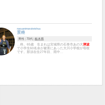
nasuanimarukeishuu
景柊
男性
70代
栃木県
…柊。65歳 生まれは宮城県の石巻市あの大
津波
で小学生60名余が被害にあった大川小学校が母校
です。那須在住27年目、雨中…