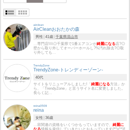
airclean
AirCleanおおたかの森
男性
41歳
千葉県
流山市
…専門店\\\\◎千葉県で1番エアコンが
綺麗になる
店?◎
壁から取り外してオーバーホールし?%汚れ除去?◎取
り外しても…
TrendyZone
TrendyZone-トレンディーゾーン-
40代
サイトをリニューアルしました!「
綺麗になる
方法」か
ら、「TrendyZone」と言うサイト名に変更しました。
長らく記…
reina0509
reina
女性
36歳
…容関連の資格をいくつかもっていますので、
綺麗に
なる
情報を発信していきたいとおもっています(*^o^*)‼︎