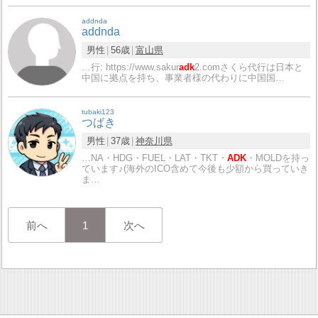
addnda
addnda
男性
56歳
富山県
…行: https://www.sakur
adk
2.comさくら代行は日本と
中国に拠点を持ち、事業者様の代わりに中国国…
tubaki123
つばき
男性
37歳
神奈川県
…NA・HDG・FUEL・LAT・TKT・
ADK
・MOLDを持っ
ています♪(海外のICO含めて今後も少額から買っていき
ま…
前へ
1
次へ