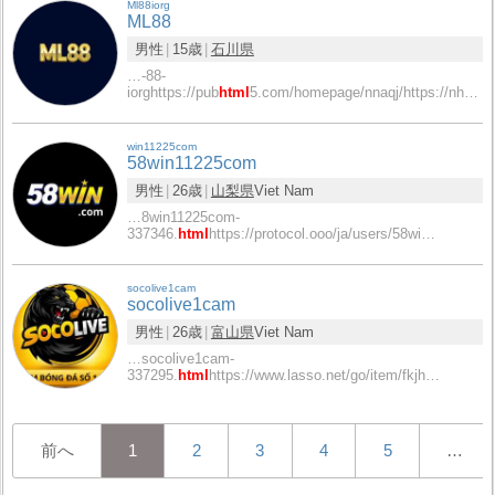
Ml88iorg
ML88
男性
15歳
石川県
…-88-
iorghttps://pub
html
5.com/homepage/nnaqj/https://nhatta…
win11225com
58win11225com
男性
26歳
山梨県
Viet Nam
…8win11225com-
337346.
html
https://protocol.ooo/ja/users/58wi…
socolive1cam
socolive1cam
男性
26歳
富山県
Viet Nam
…socolive1cam-
337295.
html
https://www.lasso.net/go/item/fkjh…
前へ
1
2
3
4
5
…