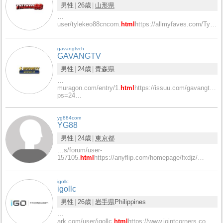
男性
26歳
山形県
…
user/tylekeo88cncom.
html
https://allmyfaves.com/Tylekeo88cnc…
gavangtvch
GAVANGTV
男性
24歳
青森県
…
muragon.com/entry/1.
html
https://issuu.com/gavangtvch
ps=24…
yg884com
YG88
男性
24歳
東京都
…s/forum/user-
157105.
html
https://anyflip.com/homepage/fxdjz/…
igollc
igollc
男性
26歳
岩手県
Philippines
…
ark.com/user/igollc.
html
https://www.jointcorners.com/igoll…