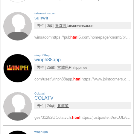
taisunwinsacom
sunwin
男性
0歳
青森県
taisunwinsacom
…
winsacomhttps://pub
html
5.com/homepage/knomb/preview
…
winph88app
winph88app
男性
26歳
宮城県
Philippines
…
com/user/winph88app.
html
https://www.jointcorners.com/winph…
Colatvch
COLATV
男性
24歳
北海道
…
ges/312928/Colatvch.
html
https://justpaste.it/u/COLATVhttps…
winph8ph