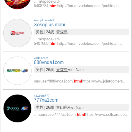
…m/space-uid-
5408734.
html
http://forum.vodobox.com/profile.ph…
xosoplusmobi1
Xosoplus mobi
男性
24歳
青森県
…m/space-uid-
5407888.
html
http://forum.vodobox.com/profile.ph…
vnda1com
888vnda1com
男性
26歳
青森県
Viet Nam
…
om/user/888vnda1com.
html
https://www.jointcorners.com/888vn…
xa1com777
777xa1com
男性
26歳
富山県
Viet Nam
….com/user/777xa1com.
html
https://www.collcard.com/777Xa1com…