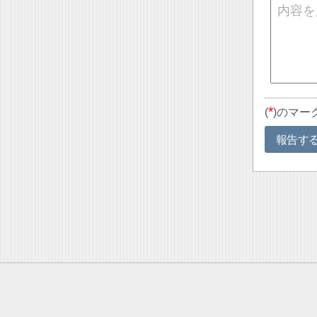
*
(
)のマー
報告す