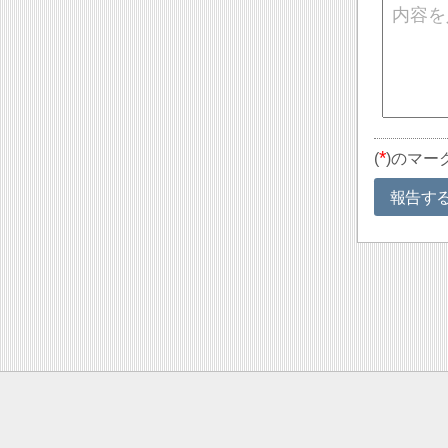
*
(
)のマー
報告す