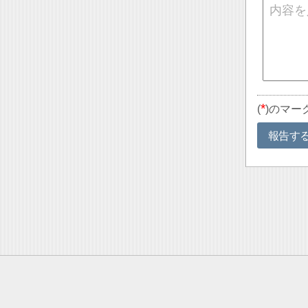
*
(
)のマー
報告す