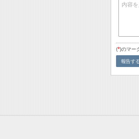
*
(
)のマー
報告す