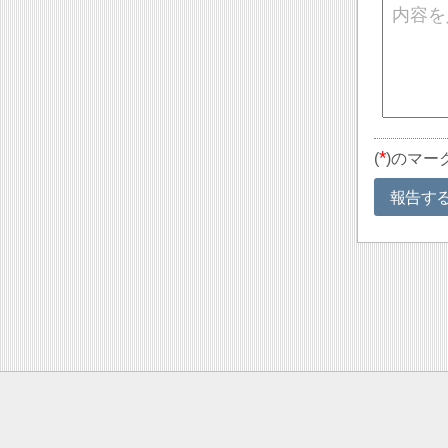
*
(
)のマー
報告す