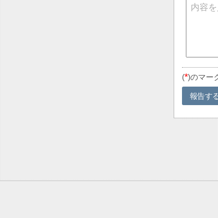
*
(
)のマー
報告す