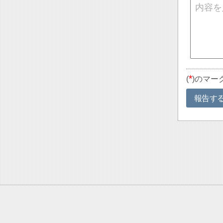
*
(
)のマー
報告す