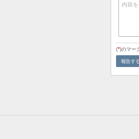
*
(
)のマー
報告す